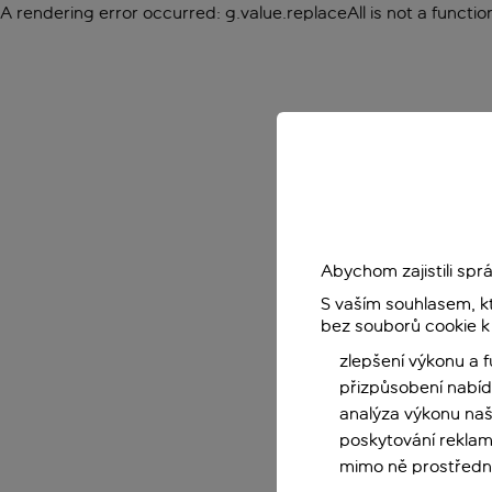
A rendering error occurred:
g.value.replaceAll is not a functio
Abychom zajistili sp
S vaším souhlasem, k
bez souborů cookie k
zlepšení výkonu a 
přizpůsobení nabíd
analýza výkonu na
poskytování reklam
mimo ně prostředni