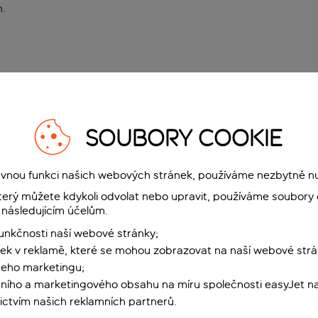
n
.
SOUBORY COOKIE
rávnou funkci našich webových stránek, používáme nezbytně n
terý můžete kdykoli odvolat nebo upravit, používáme soubory 
 následujícím účelům.
funkčnosti naší webové stránky;
ek v reklamě, které se mohou zobrazovat na naší webové strá
šeho marketingu;
ního a marketingového obsahu na míru společnosti easyJet na
ctvím našich reklamních partnerů.