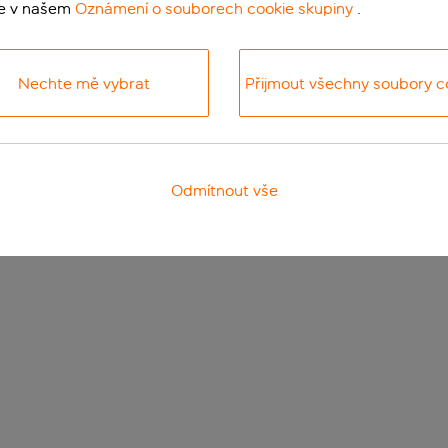
te v našem
Oznámení o souborech cookie skupiny
.
Nechte mě vybrat
Přijmout všechny soubory c
Odmítnout vše