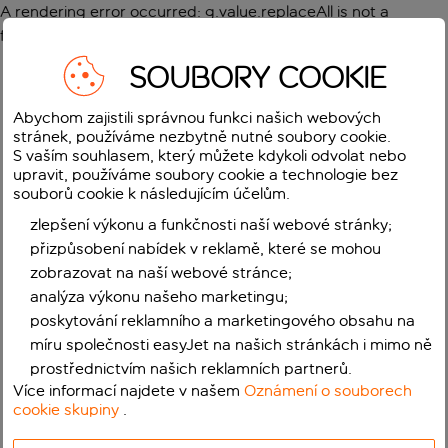
A rendering error occurred:
g.value.replaceAll is not a
function
.
SOUBORY COOKIE
Abychom zajistili správnou funkci našich webových
stránek, používáme nezbytně nutné soubory cookie.
S vaším souhlasem, který můžete kdykoli odvolat nebo
upravit, používáme soubory cookie a technologie bez
souborů cookie k následujícím účelům.
zlepšení výkonu a funkčnosti naší webové stránky;
přizpůsobení nabídek v reklamě, které se mohou
zobrazovat na naší webové stránce;
analýza výkonu našeho marketingu;
poskytování reklamního a marketingového obsahu na
míru společnosti easyJet na našich stránkách i mimo ně
prostřednictvím našich reklamních partnerů.
Více informací najdete v našem
Oznámení o souborech
cookie skupiny
.