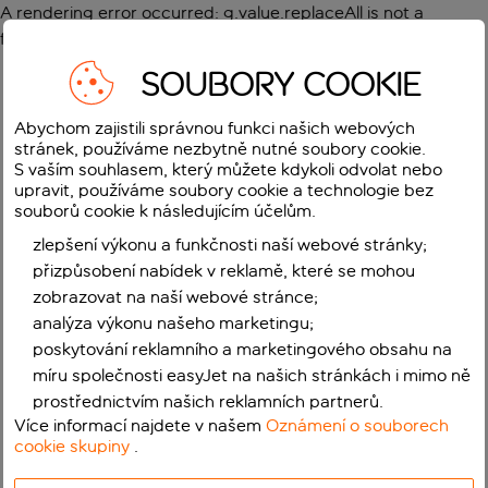
A rendering error occurred:
g.value.replaceAll is not a
function
.
SOUBORY COOKIE
Abychom zajistili správnou funkci našich webových
stránek, používáme nezbytně nutné soubory cookie.
S vaším souhlasem, který můžete kdykoli odvolat nebo
upravit, používáme soubory cookie a technologie bez
souborů cookie k následujícím účelům.
zlepšení výkonu a funkčnosti naší webové stránky;
přizpůsobení nabídek v reklamě, které se mohou
zobrazovat na naší webové stránce;
analýza výkonu našeho marketingu;
poskytování reklamního a marketingového obsahu na
míru společnosti easyJet na našich stránkách i mimo ně
prostřednictvím našich reklamních partnerů.
Více informací najdete v našem
Oznámení o souborech
cookie skupiny
.