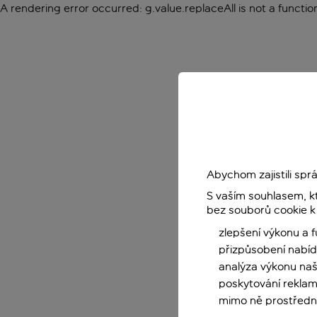
A rendering error occurred:
g.value.replaceAll is not a functio
Abychom zajistili sp
S vaším souhlasem, k
bez souborů cookie k
zlepšení výkonu a 
přizpůsobení nabíd
analýza výkonu na
poskytování reklam
mimo ně prostředni