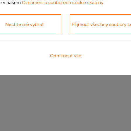
te v našem
Oznámení o souborech cookie skupiny
.
Nechte mě vybrat
Přijmout všechny soubory c
Odmítnout vše