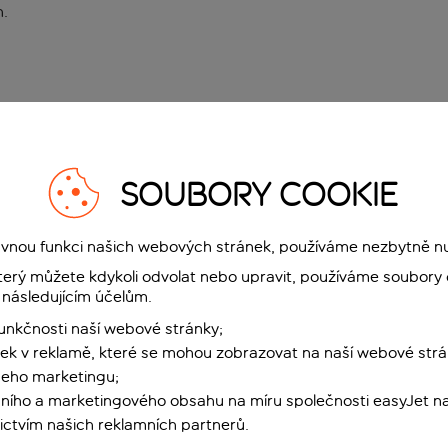
n
.
SOUBORY COOKIE
rávnou funkci našich webových stránek, používáme nezbytně n
terý můžete kdykoli odvolat nebo upravit, používáme soubory 
 následujícím účelům.
funkčnosti naší webové stránky;
ek v reklamě, které se mohou zobrazovat na naší webové strá
šeho marketingu;
ního a marketingového obsahu na míru společnosti easyJet na
ctvím našich reklamních partnerů.