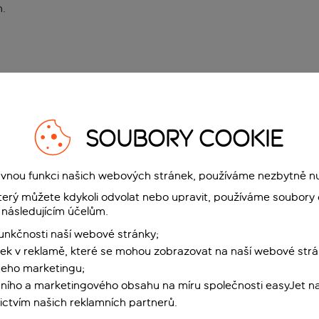
n
.
SOUBORY COOKIE
rávnou funkci našich webových stránek, používáme nezbytně n
terý můžete kdykoli odvolat nebo upravit, používáme soubory 
 následujícím účelům.
funkčnosti naší webové stránky;
ek v reklamě, které se mohou zobrazovat na naší webové strá
šeho marketingu;
ního a marketingového obsahu na míru společnosti easyJet na
ctvím našich reklamních partnerů.