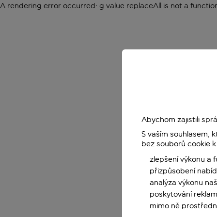
A rendering error occurred:
g.value.replaceAll is not a functio
Abychom zajistili sp
S vaším souhlasem, k
bez souborů cookie k
zlepšení výkonu a 
přizpůsobení nabíd
analýza výkonu na
poskytování reklam
mimo ně prostředni