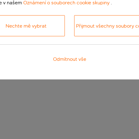
te v našem
Oznámení o souborech cookie skupiny
.
Nechte mě vybrat
Přijmout všechny soubory c
Odmítnout vše