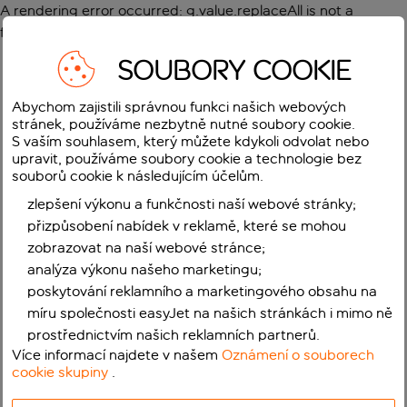
A rendering error occurred:
g.value.replaceAll is not a
function
.
SOUBORY COOKIE
Abychom zajistili správnou funkci našich webových
stránek, používáme nezbytně nutné soubory cookie.
S vaším souhlasem, který můžete kdykoli odvolat nebo
upravit, používáme soubory cookie a technologie bez
souborů cookie k následujícím účelům.
zlepšení výkonu a funkčnosti naší webové stránky;
přizpůsobení nabídek v reklamě, které se mohou
zobrazovat na naší webové stránce;
analýza výkonu našeho marketingu;
poskytování reklamního a marketingového obsahu na
míru společnosti easyJet na našich stránkách i mimo ně
prostřednictvím našich reklamních partnerů.
Více informací najdete v našem
Oznámení o souborech
cookie skupiny
.