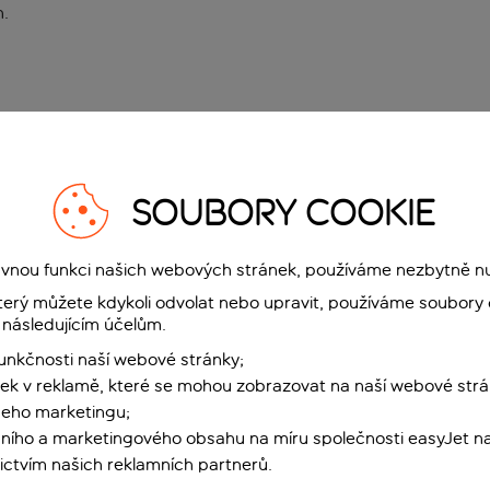
n
.
SOUBORY COOKIE
rávnou funkci našich webových stránek, používáme nezbytně n
terý můžete kdykoli odvolat nebo upravit, používáme soubory 
 následujícím účelům.
funkčnosti naší webové stránky;
ek v reklamě, které se mohou zobrazovat na naší webové strá
šeho marketingu;
ního a marketingového obsahu na míru společnosti easyJet na
ctvím našich reklamních partnerů.