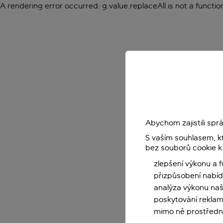
A rendering error occurred:
g.value.replaceAll is not a functio
Abychom zajistili sp
S vaším souhlasem, k
bez souborů cookie k
zlepšení výkonu a 
přizpůsobení nabíd
analýza výkonu na
poskytování reklam
mimo ně prostředni