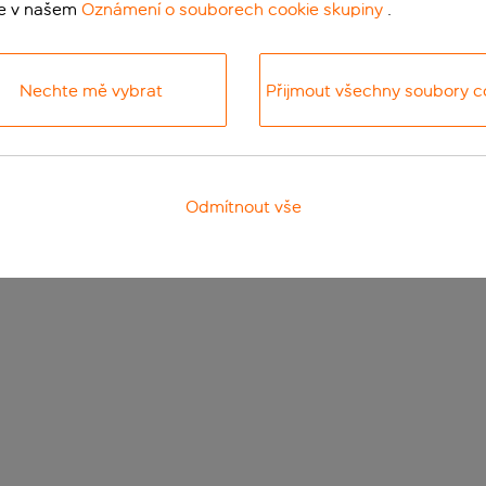
te v našem
Oznámení o souborech cookie skupiny
.
Nechte mě vybrat
Přijmout všechny soubory c
Odmítnout vše