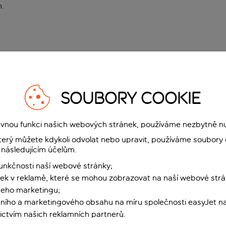
n
.
SOUBORY COOKIE
rávnou funkci našich webových stránek, používáme nezbytně n
terý můžete kdykoli odvolat nebo upravit, používáme soubory 
 následujícím účelům.
funkčnosti naší webové stránky;
ek v reklamě, které se mohou zobrazovat na naší webové strá
šeho marketingu;
ního a marketingového obsahu na míru společnosti easyJet na
ctvím našich reklamních partnerů.