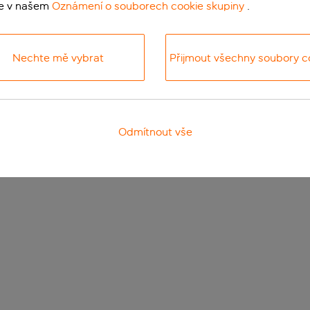
te v našem
Oznámení o souborech cookie skupiny
.
Nechte mě vybrat
Přijmout všechny soubory c
Odmítnout vše