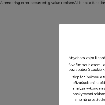
A rendering error occurred:
g.value.replaceAll is not a functio
Abychom zajistili sp
S vaším souhlasem, k
bez souborů cookie k
zlepšení výkonu a 
přizpůsobení nabíd
analýza výkonu na
poskytování reklam
mimo ně prostředni