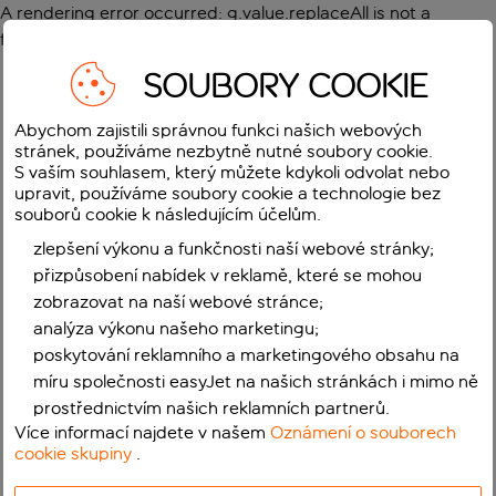
A rendering error occurred:
g.value.replaceAll is not a
function
.
SOUBORY COOKIE
Abychom zajistili správnou funkci našich webových
stránek, používáme nezbytně nutné soubory cookie.
S vaším souhlasem, který můžete kdykoli odvolat nebo
upravit, používáme soubory cookie a technologie bez
souborů cookie k následujícím účelům.
zlepšení výkonu a funkčnosti naší webové stránky;
přizpůsobení nabídek v reklamě, které se mohou
zobrazovat na naší webové stránce;
analýza výkonu našeho marketingu;
poskytování reklamního a marketingového obsahu na
míru společnosti easyJet na našich stránkách i mimo ně
prostřednictvím našich reklamních partnerů.
Více informací najdete v našem
Oznámení o souborech
cookie skupiny
.