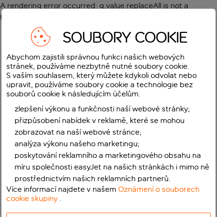
A rendering error occurred:
g.value.replaceAll is not a
function
.
SOUBORY COOKIE
Abychom zajistili správnou funkci našich webových
stránek, používáme nezbytně nutné soubory cookie.
S vaším souhlasem, který můžete kdykoli odvolat nebo
upravit, používáme soubory cookie a technologie bez
souborů cookie k následujícím účelům.
zlepšení výkonu a funkčnosti naší webové stránky;
přizpůsobení nabídek v reklamě, které se mohou
zobrazovat na naší webové stránce;
analýza výkonu našeho marketingu;
poskytování reklamního a marketingového obsahu na
míru společnosti easyJet na našich stránkách i mimo ně
prostřednictvím našich reklamních partnerů.
Více informací najdete v našem
Oznámení o souborech
cookie skupiny
.