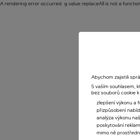
A rendering error occurred:
g.value.replaceAll is not a functio
Abychom zajistili sp
S vaším souhlasem, k
bez souborů cookie k
zlepšení výkonu a 
přizpůsobení nabíd
analýza výkonu na
poskytování reklam
mimo ně prostředni