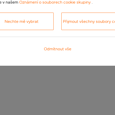
te v našem
Oznámení o souborech cookie skupiny
.
Nechte mě vybrat
Přijmout všechny soubory c
Odmítnout vše