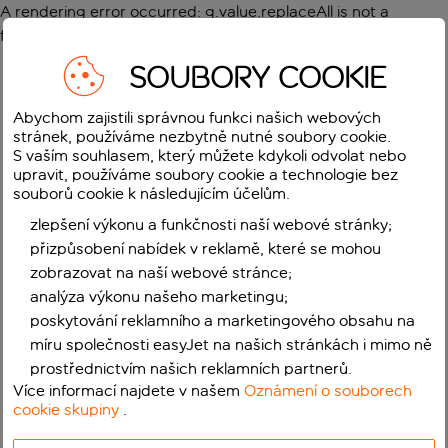
A rendering error occurred:
g.value.replaceAll is not a
function
.
SOUBORY COOKIE
Abychom zajistili správnou funkci našich webových
stránek, používáme nezbytně nutné soubory cookie.
S vaším souhlasem, který můžete kdykoli odvolat nebo
upravit, používáme soubory cookie a technologie bez
souborů cookie k následujícím účelům.
zlepšení výkonu a funkčnosti naší webové stránky;
přizpůsobení nabídek v reklamě, které se mohou
zobrazovat na naší webové stránce;
analýza výkonu našeho marketingu;
poskytování reklamního a marketingového obsahu na
míru společnosti easyJet na našich stránkách i mimo ně
prostřednictvím našich reklamních partnerů.
Více informací najdete v našem
Oznámení o souborech
cookie skupiny
.