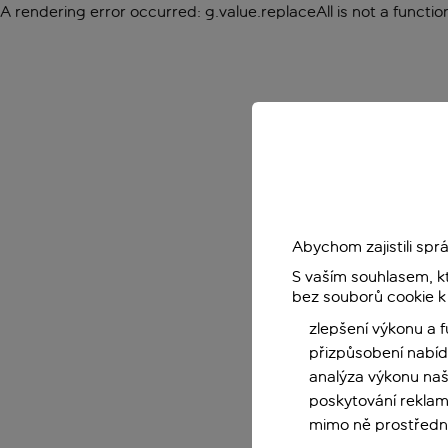
A rendering error occurred:
g.value.replaceAll is not a functio
Abychom zajistili sp
S vaším souhlasem, k
bez souborů cookie k
zlepšení výkonu a 
přizpůsobení nabíd
analýza výkonu na
poskytování reklam
mimo ně prostředni