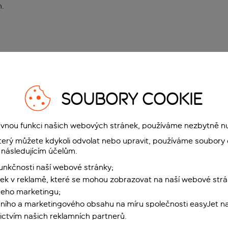
n
.
SOUBORY COOKIE
rávnou funkci našich webových stránek, používáme nezbytně n
terý můžete kdykoli odvolat nebo upravit, používáme soubory 
 následujícím účelům.
funkčnosti naší webové stránky;
ek v reklamě, které se mohou zobrazovat na naší webové strá
šeho marketingu;
ního a marketingového obsahu na míru společnosti easyJet na
ctvím našich reklamních partnerů.