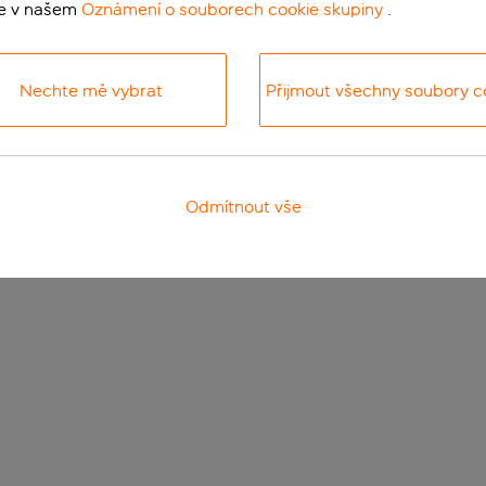
te v našem
Oznámení o souborech cookie skupiny
.
Nechte mě vybrat
Přijmout všechny soubory c
Odmítnout vše