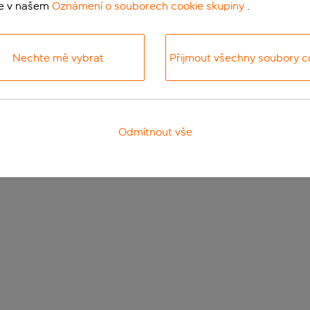
te v našem
Oznámení o souborech cookie skupiny
.
Nechte mě vybrat
Přijmout všechny soubory c
Odmítnout vše