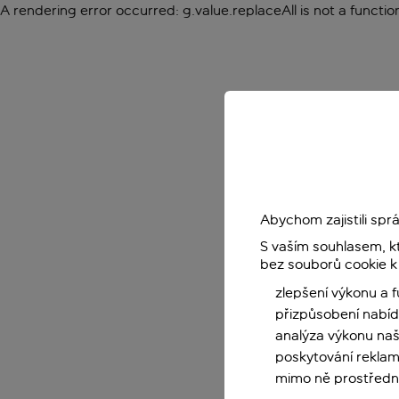
A rendering error occurred:
g.value.replaceAll is not a functio
Abychom zajistili sp
S vaším souhlasem, k
bez souborů cookie k
zlepšení výkonu a 
přizpůsobení nabíd
analýza výkonu na
poskytování reklam
mimo ně prostředni