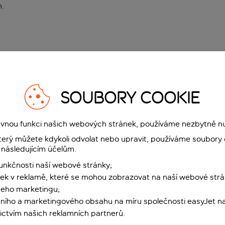
n
.
SOUBORY COOKIE
rávnou funkci našich webových stránek, používáme nezbytně n
terý můžete kdykoli odvolat nebo upravit, používáme soubory 
 následujícím účelům.
funkčnosti naší webové stránky;
ek v reklamě, které se mohou zobrazovat na naší webové strá
šeho marketingu;
ního a marketingového obsahu na míru společnosti easyJet na
ctvím našich reklamních partnerů.