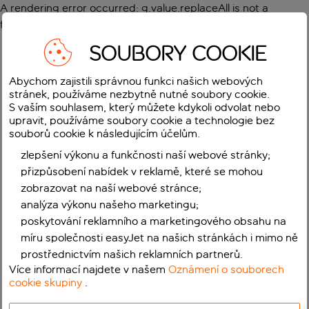
A rendering error occurred:
g.value.replaceAll is not a
function
.
SOUBORY COOKIE
Abychom zajistili správnou funkci našich webových
stránek, používáme nezbytně nutné soubory cookie.
S vaším souhlasem, který můžete kdykoli odvolat nebo
upravit, používáme soubory cookie a technologie bez
souborů cookie k následujícím účelům.
zlepšení výkonu a funkčnosti naší webové stránky;
přizpůsobení nabídek v reklamě, které se mohou
zobrazovat na naší webové stránce;
analýza výkonu našeho marketingu;
poskytování reklamního a marketingového obsahu na
míru společnosti easyJet na našich stránkách i mimo ně
prostřednictvím našich reklamních partnerů.
Více informací najdete v našem
Oznámení o souborech
cookie skupiny
.