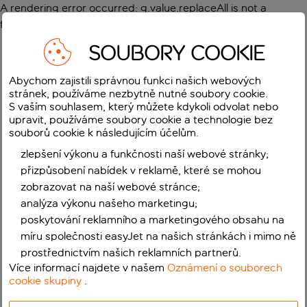
A rendering error occurred:
g.value.replaceAll is not a
function
.
SOUBORY COOKIE
Abychom zajistili správnou funkci našich webových
stránek, používáme nezbytně nutné soubory cookie.
S vaším souhlasem, který můžete kdykoli odvolat nebo
upravit, používáme soubory cookie a technologie bez
souborů cookie k následujícím účelům.
zlepšení výkonu a funkčnosti naší webové stránky;
přizpůsobení nabídek v reklamě, které se mohou
zobrazovat na naší webové stránce;
analýza výkonu našeho marketingu;
poskytování reklamního a marketingového obsahu na
míru společnosti easyJet na našich stránkách i mimo ně
prostřednictvím našich reklamních partnerů.
Více informací najdete v našem
Oznámení o souborech
cookie skupiny
.