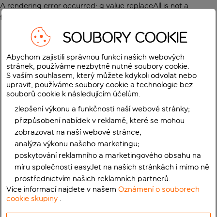
A rendering error occurred:
g.value.replaceAll is not a
function
.
SOUBORY COOKIE
Abychom zajistili správnou funkci našich webových
stránek, používáme nezbytně nutné soubory cookie.
S vaším souhlasem, který můžete kdykoli odvolat nebo
upravit, používáme soubory cookie a technologie bez
souborů cookie k následujícím účelům.
zlepšení výkonu a funkčnosti naší webové stránky;
přizpůsobení nabídek v reklamě, které se mohou
zobrazovat na naší webové stránce;
analýza výkonu našeho marketingu;
poskytování reklamního a marketingového obsahu na
míru společnosti easyJet na našich stránkách i mimo ně
prostřednictvím našich reklamních partnerů.
Více informací najdete v našem
Oznámení o souborech
cookie skupiny
.