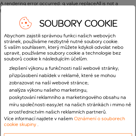
A rendering error occurred:
g.value.replaceAll is not a
function
.
SOUBORY COOKIE
Abychom zajistili správnou funkci našich webových
stránek, používáme nezbytně nutné soubory cookie.
S vaším souhlasem, který můžete kdykoli odvolat nebo
upravit, používáme soubory cookie a technologie bez
souborů cookie k následujícím účelům.
zlepšení výkonu a funkčnosti naší webové stránky;
přizpůsobení nabídek v reklamě, které se mohou
zobrazovat na naší webové stránce;
analýza výkonu našeho marketingu;
poskytování reklamního a marketingového obsahu na
míru společnosti easyJet na našich stránkách i mimo ně
prostřednictvím našich reklamních partnerů.
Více informací najdete v našem
Oznámení o souborech
cookie skupiny
.