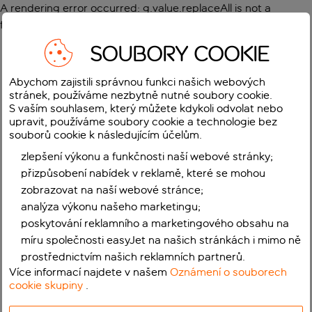
A rendering error occurred:
g.value.replaceAll is not a
function
.
SOUBORY COOKIE
Abychom zajistili správnou funkci našich webových
stránek, používáme nezbytně nutné soubory cookie.
S vaším souhlasem, který můžete kdykoli odvolat nebo
upravit, používáme soubory cookie a technologie bez
souborů cookie k následujícím účelům.
zlepšení výkonu a funkčnosti naší webové stránky;
přizpůsobení nabídek v reklamě, které se mohou
zobrazovat na naší webové stránce;
analýza výkonu našeho marketingu;
poskytování reklamního a marketingového obsahu na
míru společnosti easyJet na našich stránkách i mimo ně
prostřednictvím našich reklamních partnerů.
Více informací najdete v našem
Oznámení o souborech
cookie skupiny
.