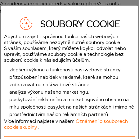
A rendering error occurred:
g.value.replaceAll is not a
function
.
SOUBORY COOKIE
Abychom zajistili správnou funkci našich webových
stránek, používáme nezbytně nutné soubory cookie.
S vaším souhlasem, který můžete kdykoli odvolat nebo
upravit, používáme soubory cookie a technologie bez
souborů cookie k následujícím účelům.
zlepšení výkonu a funkčnosti naší webové stránky;
přizpůsobení nabídek v reklamě, které se mohou
zobrazovat na naší webové stránce;
analýza výkonu našeho marketingu;
poskytování reklamního a marketingového obsahu na
míru společnosti easyJet na našich stránkách i mimo ně
prostřednictvím našich reklamních partnerů.
Více informací najdete v našem
Oznámení o souborech
cookie skupiny
.