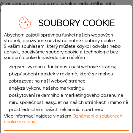
A rendering error occurred:
g.value.replaceAll is not a
function
.
SOUBORY COOKIE
Abychom zajistili správnou funkci našich webových
stránek, používáme nezbytně nutné soubory cookie.
S vaším souhlasem, který můžete kdykoli odvolat nebo
upravit, používáme soubory cookie a technologie bez
souborů cookie k následujícím účelům.
zlepšení výkonu a funkčnosti naší webové stránky;
přizpůsobení nabídek v reklamě, které se mohou
zobrazovat na naší webové stránce;
analýza výkonu našeho marketingu;
poskytování reklamního a marketingového obsahu na
míru společnosti easyJet na našich stránkách i mimo ně
prostřednictvím našich reklamních partnerů.
Více informací najdete v našem
Oznámení o souborech
cookie skupiny
.