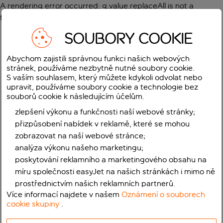
A rendering error occurred:
g.value.replaceAll is not a
function
.
SOUBORY COOKIE
Abychom zajistili správnou funkci našich webových
stránek, používáme nezbytně nutné soubory cookie.
S vaším souhlasem, který můžete kdykoli odvolat nebo
upravit, používáme soubory cookie a technologie bez
souborů cookie k následujícím účelům.
zlepšení výkonu a funkčnosti naší webové stránky;
přizpůsobení nabídek v reklamě, které se mohou
zobrazovat na naší webové stránce;
analýza výkonu našeho marketingu;
poskytování reklamního a marketingového obsahu na
míru společnosti easyJet na našich stránkách i mimo ně
prostřednictvím našich reklamních partnerů.
Více informací najdete v našem
Oznámení o souborech
cookie skupiny
.