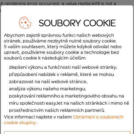
A rendering error occurred:
g.value.replaceAll is not a
function
.
SOUBORY COOKIE
Abychom zajistili správnou funkci našich webových
stránek, používáme nezbytně nutné soubory cookie.
S vaším souhlasem, který můžete kdykoli odvolat nebo
upravit, používáme soubory cookie a technologie bez
souborů cookie k následujícím účelům.
zlepšení výkonu a funkčnosti naší webové stránky;
přizpůsobení nabídek v reklamě, které se mohou
zobrazovat na naší webové stránce;
analýza výkonu našeho marketingu;
poskytování reklamního a marketingového obsahu na
míru společnosti easyJet na našich stránkách i mimo ně
prostřednictvím našich reklamních partnerů.
Více informací najdete v našem
Oznámení o souborech
cookie skupiny
.