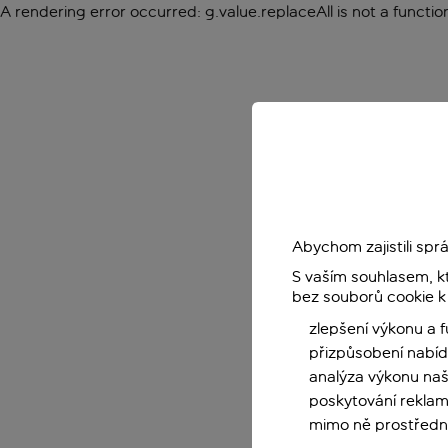
A rendering error occurred:
g.value.replaceAll is not a functio
Abychom zajistili sp
S vaším souhlasem, k
bez souborů cookie k
zlepšení výkonu a 
přizpůsobení nabíd
analýza výkonu na
poskytování reklam
mimo ně prostředni