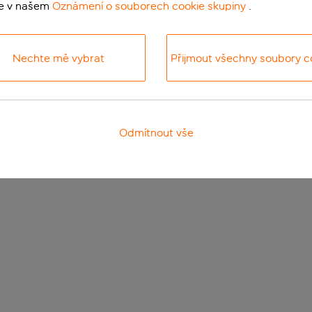
te v našem
Oznámení o souborech cookie skupiny
.
Nechte mě vybrat
Přijmout všechny soubory c
Odmítnout vše