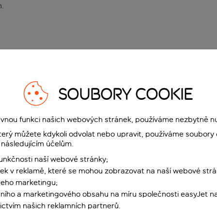
n
.
SOUBORY COOKIE
rávnou funkci našich webových stránek, používáme nezbytně n
terý můžete kdykoli odvolat nebo upravit, používáme soubory 
 následujícím účelům.
funkčnosti naší webové stránky;
ek v reklamě, které se mohou zobrazovat na naší webové strá
šeho marketingu;
ního a marketingového obsahu na míru společnosti easyJet na
ctvím našich reklamních partnerů.