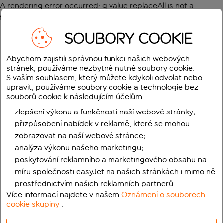
A rendering error occurred:
g.value.replaceAll is not a
function
.
SOUBORY COOKIE
Abychom zajistili správnou funkci našich webových
stránek, používáme nezbytně nutné soubory cookie.
S vaším souhlasem, který můžete kdykoli odvolat nebo
upravit, používáme soubory cookie a technologie bez
souborů cookie k následujícím účelům.
zlepšení výkonu a funkčnosti naší webové stránky;
přizpůsobení nabídek v reklamě, které se mohou
zobrazovat na naší webové stránce;
analýza výkonu našeho marketingu;
poskytování reklamního a marketingového obsahu na
míru společnosti easyJet na našich stránkách i mimo ně
prostřednictvím našich reklamních partnerů.
Více informací najdete v našem
Oznámení o souborech
cookie skupiny
.