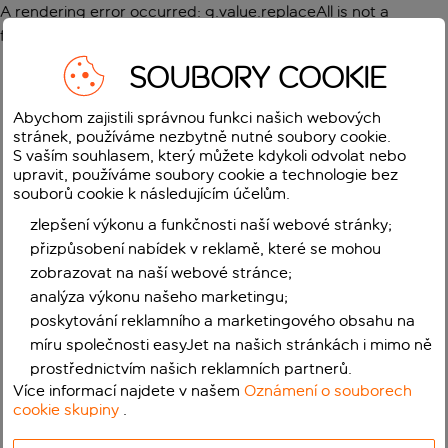
A rendering error occurred:
g.value.replaceAll is not a
function
.
SOUBORY COOKIE
Abychom zajistili správnou funkci našich webových
stránek, používáme nezbytně nutné soubory cookie.
S vaším souhlasem, který můžete kdykoli odvolat nebo
upravit, používáme soubory cookie a technologie bez
souborů cookie k následujícím účelům.
zlepšení výkonu a funkčnosti naší webové stránky;
přizpůsobení nabídek v reklamě, které se mohou
zobrazovat na naší webové stránce;
analýza výkonu našeho marketingu;
poskytování reklamního a marketingového obsahu na
míru společnosti easyJet na našich stránkách i mimo ně
prostřednictvím našich reklamních partnerů.
Více informací najdete v našem
Oznámení o souborech
cookie skupiny
.