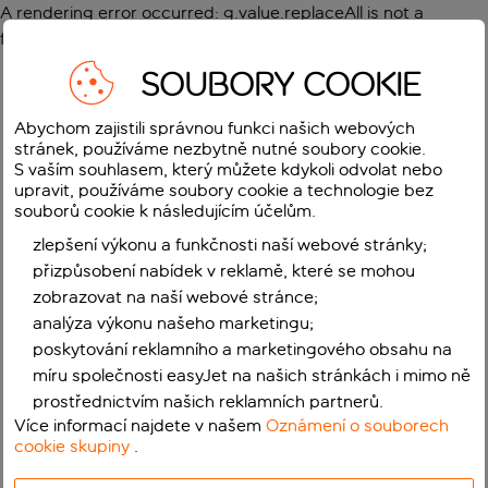
A rendering error occurred:
g.value.replaceAll is not a
function
.
SOUBORY COOKIE
Abychom zajistili správnou funkci našich webových
stránek, používáme nezbytně nutné soubory cookie.
S vaším souhlasem, který můžete kdykoli odvolat nebo
upravit, používáme soubory cookie a technologie bez
souborů cookie k následujícím účelům.
zlepšení výkonu a funkčnosti naší webové stránky;
přizpůsobení nabídek v reklamě, které se mohou
zobrazovat na naší webové stránce;
analýza výkonu našeho marketingu;
poskytování reklamního a marketingového obsahu na
míru společnosti easyJet na našich stránkách i mimo ně
prostřednictvím našich reklamních partnerů.
Více informací najdete v našem
Oznámení o souborech
cookie skupiny
.