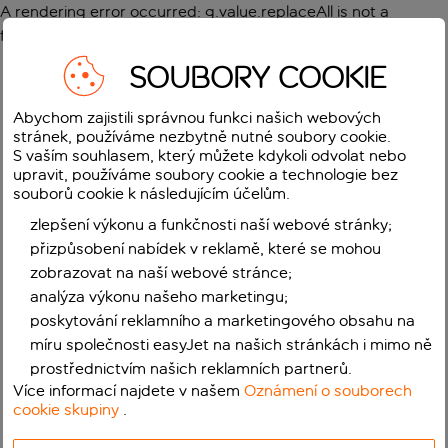
A rendering error occurred:
g.value.replaceAll is not a
function
.
SOUBORY COOKIE
Abychom zajistili správnou funkci našich webových
stránek, používáme nezbytně nutné soubory cookie.
S vaším souhlasem, který můžete kdykoli odvolat nebo
upravit, používáme soubory cookie a technologie bez
souborů cookie k následujícím účelům.
zlepšení výkonu a funkčnosti naší webové stránky;
přizpůsobení nabídek v reklamě, které se mohou
zobrazovat na naší webové stránce;
analýza výkonu našeho marketingu;
poskytování reklamního a marketingového obsahu na
míru společnosti easyJet na našich stránkách i mimo ně
prostřednictvím našich reklamních partnerů.
Více informací najdete v našem
Oznámení o souborech
cookie skupiny
.