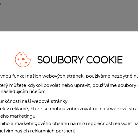
n
.
SOUBORY COOKIE
rávnou funkci našich webových stránek, používáme nezbytně n
terý můžete kdykoli odvolat nebo upravit, používáme soubory 
 následujícím účelům.
funkčnosti naší webové stránky;
ek v reklamě, které se mohou zobrazovat na naší webové strá
šeho marketingu;
ního a marketingového obsahu na míru společnosti easyJet na
ctvím našich reklamních partnerů.