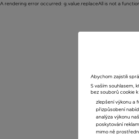
A rendering error occurred:
g.value.replaceAll is not a functio
Abychom zajistili sp
S vaším souhlasem, k
bez souborů cookie k
zlepšení výkonu a 
přizpůsobení nabíd
analýza výkonu na
poskytování reklam
mimo ně prostředni