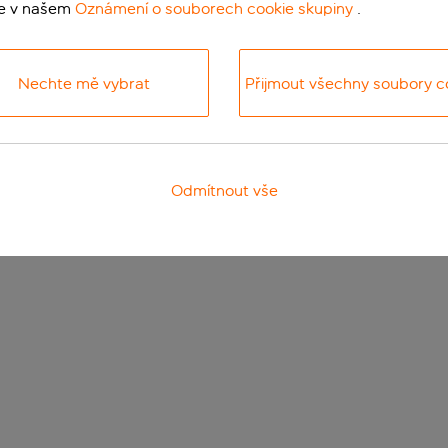
te v našem
Oznámení o souborech cookie skupiny
.
Nechte mě vybrat
Přijmout všechny soubory c
Odmítnout vše