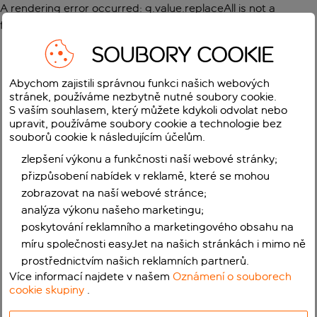
A rendering error occurred:
g.value.replaceAll is not a
function
.
SOUBORY COOKIE
Abychom zajistili správnou funkci našich webových
stránek, používáme nezbytně nutné soubory cookie.
S vaším souhlasem, který můžete kdykoli odvolat nebo
upravit, používáme soubory cookie a technologie bez
souborů cookie k následujícím účelům.
zlepšení výkonu a funkčnosti naší webové stránky;
přizpůsobení nabídek v reklamě, které se mohou
zobrazovat na naší webové stránce;
analýza výkonu našeho marketingu;
poskytování reklamního a marketingového obsahu na
míru společnosti easyJet na našich stránkách i mimo ně
prostřednictvím našich reklamních partnerů.
Více informací najdete v našem
Oznámení o souborech
cookie skupiny
.