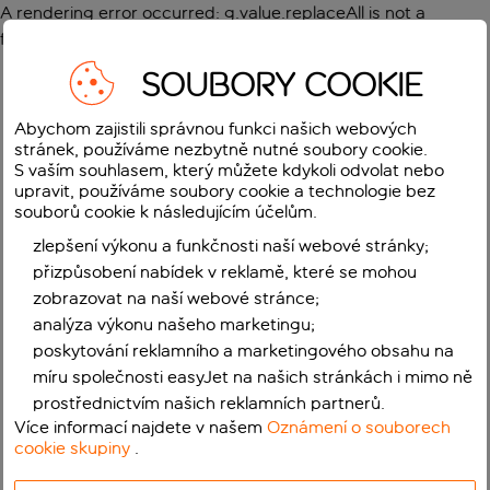
A rendering error occurred:
g.value.replaceAll is not a
function
.
SOUBORY COOKIE
Abychom zajistili správnou funkci našich webových
stránek, používáme nezbytně nutné soubory cookie.
S vaším souhlasem, který můžete kdykoli odvolat nebo
upravit, používáme soubory cookie a technologie bez
souborů cookie k následujícím účelům.
zlepšení výkonu a funkčnosti naší webové stránky;
přizpůsobení nabídek v reklamě, které se mohou
zobrazovat na naší webové stránce;
analýza výkonu našeho marketingu;
poskytování reklamního a marketingového obsahu na
míru společnosti easyJet na našich stránkách i mimo ně
prostřednictvím našich reklamních partnerů.
Více informací najdete v našem
Oznámení o souborech
cookie skupiny
.