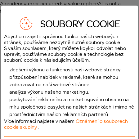
A rendering error occurred:
g.value.replaceAll is not a
function
.
SOUBORY COOKIE
Abychom zajistili správnou funkci našich webových
stránek, používáme nezbytně nutné soubory cookie.
S vaším souhlasem, který můžete kdykoli odvolat nebo
upravit, používáme soubory cookie a technologie bez
souborů cookie k následujícím účelům.
zlepšení výkonu a funkčnosti naší webové stránky;
přizpůsobení nabídek v reklamě, které se mohou
zobrazovat na naší webové stránce;
analýza výkonu našeho marketingu;
poskytování reklamního a marketingového obsahu na
míru společnosti easyJet na našich stránkách i mimo ně
prostřednictvím našich reklamních partnerů.
Více informací najdete v našem
Oznámení o souborech
cookie skupiny
.