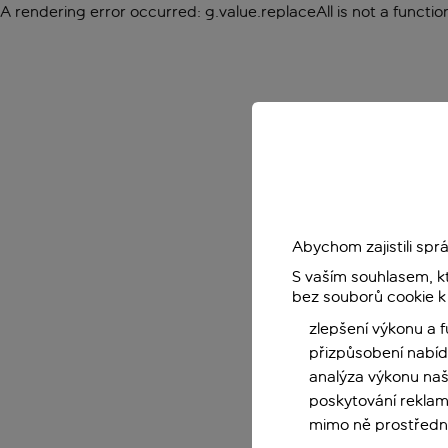
A rendering error occurred:
g.value.replaceAll is not a functio
Abychom zajistili sp
S vaším souhlasem, k
bez souborů cookie k
zlepšení výkonu a 
přizpůsobení nabíd
analýza výkonu na
poskytování reklam
mimo ně prostředni