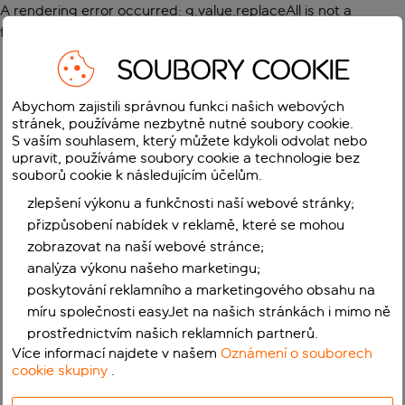
A rendering error occurred:
g.value.replaceAll is not a
function
.
SOUBORY COOKIE
Abychom zajistili správnou funkci našich webových
stránek, používáme nezbytně nutné soubory cookie.
S vaším souhlasem, který můžete kdykoli odvolat nebo
upravit, používáme soubory cookie a technologie bez
souborů cookie k následujícím účelům.
zlepšení výkonu a funkčnosti naší webové stránky;
přizpůsobení nabídek v reklamě, které se mohou
zobrazovat na naší webové stránce;
analýza výkonu našeho marketingu;
poskytování reklamního a marketingového obsahu na
míru společnosti easyJet na našich stránkách i mimo ně
prostřednictvím našich reklamních partnerů.
Více informací najdete v našem
Oznámení o souborech
cookie skupiny
.