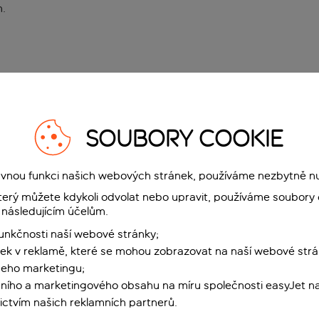
n
.
SOUBORY COOKIE
rávnou funkci našich webových stránek, používáme nezbytně n
terý můžete kdykoli odvolat nebo upravit, používáme soubory 
 následujícím účelům.
funkčnosti naší webové stránky;
ek v reklamě, které se mohou zobrazovat na naší webové strá
šeho marketingu;
ního a marketingového obsahu na míru společnosti easyJet na
ctvím našich reklamních partnerů.