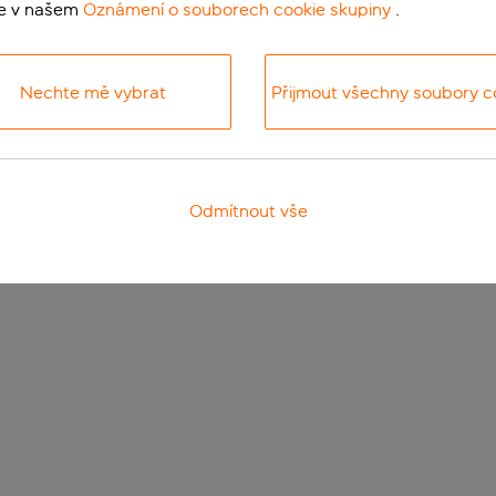
te v našem
Oznámení o souborech cookie skupiny
.
Nechte mě vybrat
Přijmout všechny soubory c
Odmítnout vše