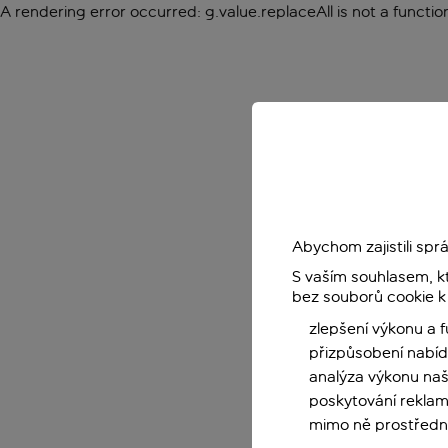
A rendering error occurred:
g.value.replaceAll is not a functio
Abychom zajistili sp
S vaším souhlasem, k
bez souborů cookie k
zlepšení výkonu a 
přizpůsobení nabíd
analýza výkonu na
poskytování reklam
mimo ně prostředni