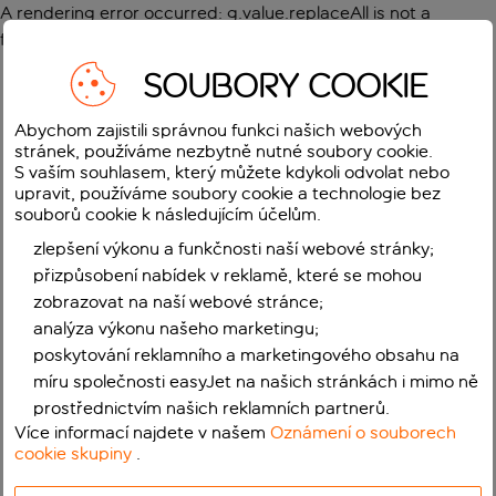
A rendering error occurred:
g.value.replaceAll is not a
function
.
SOUBORY COOKIE
Abychom zajistili správnou funkci našich webových
stránek, používáme nezbytně nutné soubory cookie.
S vaším souhlasem, který můžete kdykoli odvolat nebo
upravit, používáme soubory cookie a technologie bez
souborů cookie k následujícím účelům.
zlepšení výkonu a funkčnosti naší webové stránky;
přizpůsobení nabídek v reklamě, které se mohou
zobrazovat na naší webové stránce;
analýza výkonu našeho marketingu;
poskytování reklamního a marketingového obsahu na
míru společnosti easyJet na našich stránkách i mimo ně
prostřednictvím našich reklamních partnerů.
Více informací najdete v našem
Oznámení o souborech
cookie skupiny
.