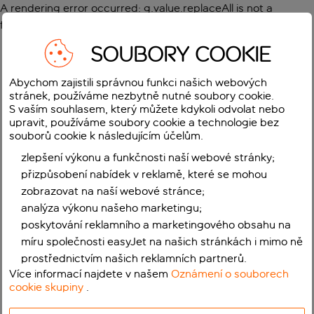
A rendering error occurred:
g.value.replaceAll is not a
function
.
SOUBORY COOKIE
Abychom zajistili správnou funkci našich webových
stránek, používáme nezbytně nutné soubory cookie.
S vaším souhlasem, který můžete kdykoli odvolat nebo
upravit, používáme soubory cookie a technologie bez
souborů cookie k následujícím účelům.
zlepšení výkonu a funkčnosti naší webové stránky;
přizpůsobení nabídek v reklamě, které se mohou
zobrazovat na naší webové stránce;
analýza výkonu našeho marketingu;
poskytování reklamního a marketingového obsahu na
míru společnosti easyJet na našich stránkách i mimo ně
prostřednictvím našich reklamních partnerů.
Více informací najdete v našem
Oznámení o souborech
cookie skupiny
.