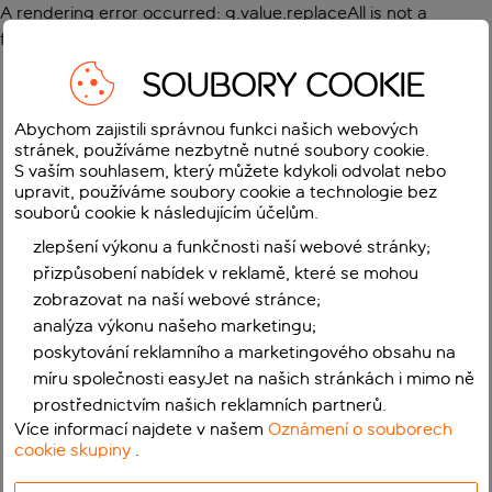
A rendering error occurred:
g.value.replaceAll is not a
function
.
SOUBORY COOKIE
Abychom zajistili správnou funkci našich webových
stránek, používáme nezbytně nutné soubory cookie.
S vaším souhlasem, který můžete kdykoli odvolat nebo
upravit, používáme soubory cookie a technologie bez
souborů cookie k následujícím účelům.
zlepšení výkonu a funkčnosti naší webové stránky;
přizpůsobení nabídek v reklamě, které se mohou
zobrazovat na naší webové stránce;
analýza výkonu našeho marketingu;
poskytování reklamního a marketingového obsahu na
míru společnosti easyJet na našich stránkách i mimo ně
prostřednictvím našich reklamních partnerů.
Více informací najdete v našem
Oznámení o souborech
cookie skupiny
.