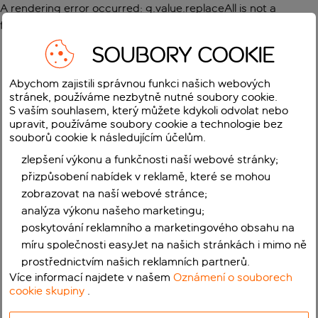
A rendering error occurred:
g.value.replaceAll is not a
function
.
SOUBORY COOKIE
Abychom zajistili správnou funkci našich webových
stránek, používáme nezbytně nutné soubory cookie.
S vaším souhlasem, který můžete kdykoli odvolat nebo
upravit, používáme soubory cookie a technologie bez
souborů cookie k následujícím účelům.
zlepšení výkonu a funkčnosti naší webové stránky;
přizpůsobení nabídek v reklamě, které se mohou
zobrazovat na naší webové stránce;
analýza výkonu našeho marketingu;
poskytování reklamního a marketingového obsahu na
míru společnosti easyJet na našich stránkách i mimo ně
prostřednictvím našich reklamních partnerů.
Více informací najdete v našem
Oznámení o souborech
cookie skupiny
.