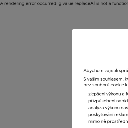
A rendering error occurred:
g.value.replaceAll is not a functio
Abychom zajistili sp
S vaším souhlasem, k
bez souborů cookie k
zlepšení výkonu a 
přizpůsobení nabíd
analýza výkonu na
poskytování reklam
mimo ně prostředni