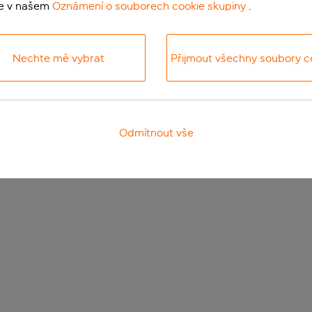
te v našem
Oznámení o souborech cookie skupiny
.
Nechte mě vybrat
Přijmout všechny soubory c
Odmítnout vše