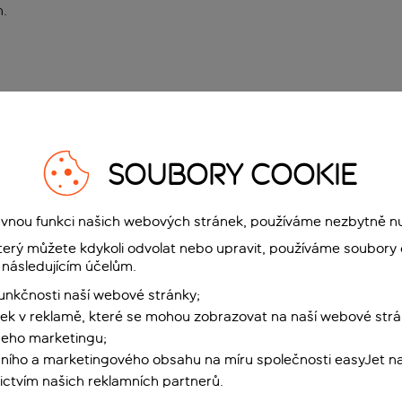
n
.
SOUBORY COOKIE
rávnou funkci našich webových stránek, používáme nezbytně n
terý můžete kdykoli odvolat nebo upravit, používáme soubory 
 následujícím účelům.
funkčnosti naší webové stránky;
ek v reklamě, které se mohou zobrazovat na naší webové strá
šeho marketingu;
ního a marketingového obsahu na míru společnosti easyJet na
ctvím našich reklamních partnerů.