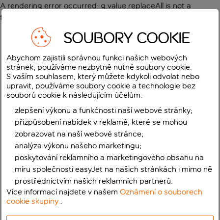
A rendering error occurred:
g.value.replaceAll is not a
function
.
SOUBORY COOKIE
Abychom zajistili správnou funkci našich webových
stránek, používáme nezbytně nutné soubory cookie.
S vaším souhlasem, který můžete kdykoli odvolat nebo
upravit, používáme soubory cookie a technologie bez
souborů cookie k následujícím účelům.
zlepšení výkonu a funkčnosti naší webové stránky;
přizpůsobení nabídek v reklamě, které se mohou
zobrazovat na naší webové stránce;
analýza výkonu našeho marketingu;
poskytování reklamního a marketingového obsahu na
míru společnosti easyJet na našich stránkách i mimo ně
prostřednictvím našich reklamních partnerů.
Více informací najdete v našem
Oznámení o souborech
cookie skupiny
.