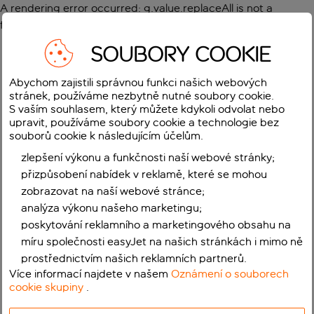
A rendering error occurred:
g.value.replaceAll is not a
function
.
SOUBORY COOKIE
Abychom zajistili správnou funkci našich webových
stránek, používáme nezbytně nutné soubory cookie.
S vaším souhlasem, který můžete kdykoli odvolat nebo
upravit, používáme soubory cookie a technologie bez
souborů cookie k následujícím účelům.
zlepšení výkonu a funkčnosti naší webové stránky;
přizpůsobení nabídek v reklamě, které se mohou
zobrazovat na naší webové stránce;
analýza výkonu našeho marketingu;
poskytování reklamního a marketingového obsahu na
míru společnosti easyJet na našich stránkách i mimo ně
prostřednictvím našich reklamních partnerů.
Více informací najdete v našem
Oznámení o souborech
cookie skupiny
.