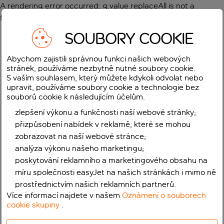
A rendering error occurred:
g.value.replaceAll is not a
function
.
SOUBORY COOKIE
Abychom zajistili správnou funkci našich webových
stránek, používáme nezbytně nutné soubory cookie.
S vaším souhlasem, který můžete kdykoli odvolat nebo
upravit, používáme soubory cookie a technologie bez
souborů cookie k následujícím účelům.
zlepšení výkonu a funkčnosti naší webové stránky;
přizpůsobení nabídek v reklamě, které se mohou
zobrazovat na naší webové stránce;
analýza výkonu našeho marketingu;
poskytování reklamního a marketingového obsahu na
míru společnosti easyJet na našich stránkách i mimo ně
prostřednictvím našich reklamních partnerů.
Více informací najdete v našem
Oznámení o souborech
cookie skupiny
.