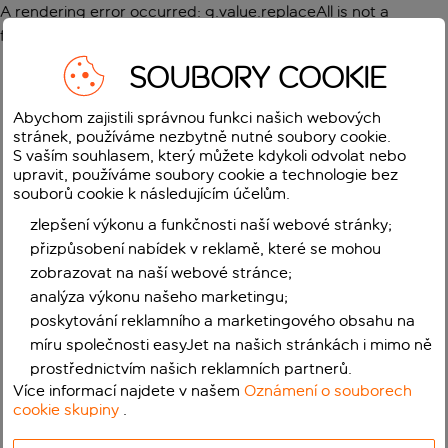
A rendering error occurred:
g.value.replaceAll is not a
function
.
SOUBORY COOKIE
Abychom zajistili správnou funkci našich webových
stránek, používáme nezbytně nutné soubory cookie.
S vaším souhlasem, který můžete kdykoli odvolat nebo
upravit, používáme soubory cookie a technologie bez
souborů cookie k následujícím účelům.
zlepšení výkonu a funkčnosti naší webové stránky;
přizpůsobení nabídek v reklamě, které se mohou
zobrazovat na naší webové stránce;
analýza výkonu našeho marketingu;
poskytování reklamního a marketingového obsahu na
míru společnosti easyJet na našich stránkách i mimo ně
prostřednictvím našich reklamních partnerů.
Více informací najdete v našem
Oznámení o souborech
cookie skupiny
.