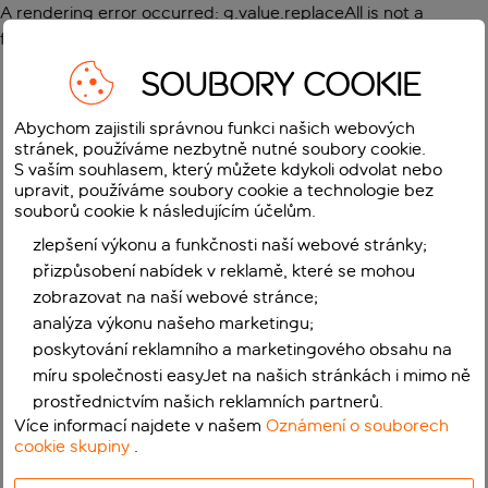
A rendering error occurred:
g.value.replaceAll is not a
function
.
SOUBORY COOKIE
Abychom zajistili správnou funkci našich webových
stránek, používáme nezbytně nutné soubory cookie.
S vaším souhlasem, který můžete kdykoli odvolat nebo
upravit, používáme soubory cookie a technologie bez
souborů cookie k následujícím účelům.
zlepšení výkonu a funkčnosti naší webové stránky;
přizpůsobení nabídek v reklamě, které se mohou
zobrazovat na naší webové stránce;
analýza výkonu našeho marketingu;
poskytování reklamního a marketingového obsahu na
míru společnosti easyJet na našich stránkách i mimo ně
prostřednictvím našich reklamních partnerů.
Více informací najdete v našem
Oznámení o souborech
cookie skupiny
.