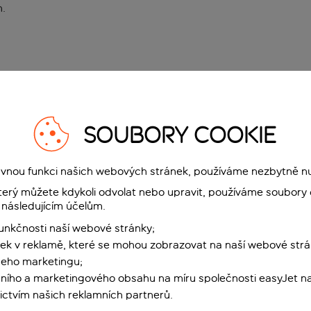
n
.
SOUBORY COOKIE
rávnou funkci našich webových stránek, používáme nezbytně n
terý můžete kdykoli odvolat nebo upravit, používáme soubory 
 následujícím účelům.
funkčnosti naší webové stránky;
ek v reklamě, které se mohou zobrazovat na naší webové strá
šeho marketingu;
ního a marketingového obsahu na míru společnosti easyJet na
ctvím našich reklamních partnerů.