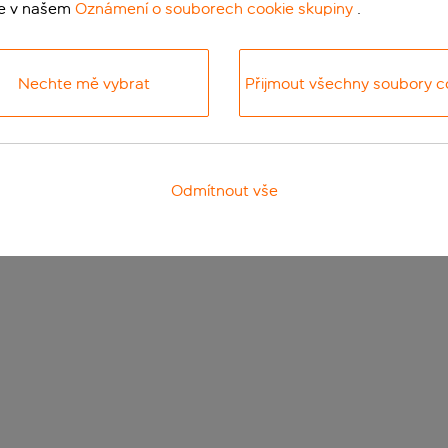
te v našem
Oznámení o souborech cookie skupiny
.
Nechte mě vybrat
Přijmout všechny soubory c
Odmítnout vše