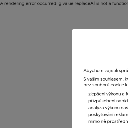
A rendering error occurred:
g.value.replaceAll is not a functio
Abychom zajistili sp
S vaším souhlasem, k
bez souborů cookie k
zlepšení výkonu a 
přizpůsobení nabíd
analýza výkonu na
poskytování reklam
mimo ně prostředni