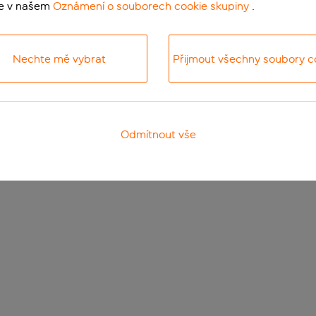
te v našem
Oznámení o souborech cookie skupiny
.
Nechte mě vybrat
Přijmout všechny soubory c
Odmítnout vše