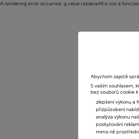
A rendering error occurred:
g.value.replaceAll is not a functio
Abychom zajistili sp
S vaším souhlasem, k
bez souborů cookie k
zlepšení výkonu a 
přizpůsobení nabíd
analýza výkonu na
poskytování reklam
mimo ně prostředni