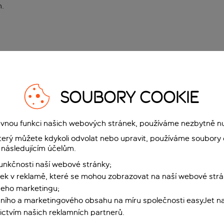
n
.
SOUBORY COOKIE
rávnou funkci našich webových stránek, používáme nezbytně n
terý můžete kdykoli odvolat nebo upravit, používáme soubory 
 následujícím účelům.
funkčnosti naší webové stránky;
ek v reklamě, které se mohou zobrazovat na naší webové strá
šeho marketingu;
ního a marketingového obsahu na míru společnosti easyJet na
ctvím našich reklamních partnerů.