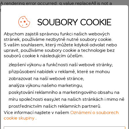
A rendering error occurred:
g.value.replaceAll is not a
function
.
SOUBORY COOKIE
Abychom zajistili správnou funkci našich webových
stránek, používáme nezbytně nutné soubory cookie.
S vaším souhlasem, který můžete kdykoli odvolat nebo
upravit, používáme soubory cookie a technologie bez
souborů cookie k následujícím účelům.
zlepšení výkonu a funkčnosti naší webové stránky;
přizpůsobení nabídek v reklamě, které se mohou
zobrazovat na naší webové stránce;
analýza výkonu našeho marketingu;
poskytování reklamního a marketingového obsahu na
míru společnosti easyJet na našich stránkách i mimo ně
prostřednictvím našich reklamních partnerů.
Více informací najdete v našem
Oznámení o souborech
cookie skupiny
.