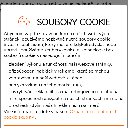
A rendering error occurred:
g.value.replaceAll is not a
function
.
SOUBORY COOKIE
Abychom zajistili správnou funkci našich webových
stránek, používáme nezbytně nutné soubory cookie.
S vaším souhlasem, který můžete kdykoli odvolat nebo
upravit, používáme soubory cookie a technologie bez
souborů cookie k následujícím účelům.
zlepšení výkonu a funkčnosti naší webové stránky;
přizpůsobení nabídek v reklamě, které se mohou
zobrazovat na naší webové stránce;
analýza výkonu našeho marketingu;
poskytování reklamního a marketingového obsahu na
míru společnosti easyJet na našich stránkách i mimo ně
prostřednictvím našich reklamních partnerů.
Více informací najdete v našem
Oznámení o souborech
cookie skupiny
.