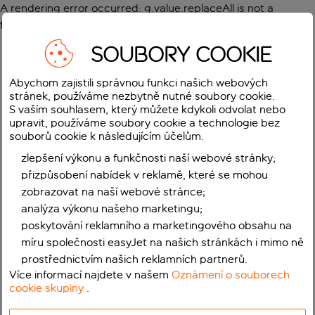
A rendering error occurred:
g.value.replaceAll is not a
function
.
SOUBORY COOKIE
Abychom zajistili správnou funkci našich webových
stránek, používáme nezbytně nutné soubory cookie.
S vaším souhlasem, který můžete kdykoli odvolat nebo
upravit, používáme soubory cookie a technologie bez
souborů cookie k následujícím účelům.
zlepšení výkonu a funkčnosti naší webové stránky;
přizpůsobení nabídek v reklamě, které se mohou
zobrazovat na naší webové stránce;
analýza výkonu našeho marketingu;
poskytování reklamního a marketingového obsahu na
míru společnosti easyJet na našich stránkách i mimo ně
prostřednictvím našich reklamních partnerů.
Více informací najdete v našem
Oznámení o souborech
cookie skupiny
.